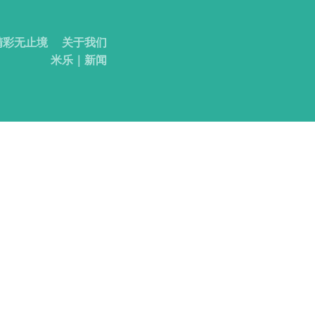
-精彩无止境
关于我们
米乐｜新闻