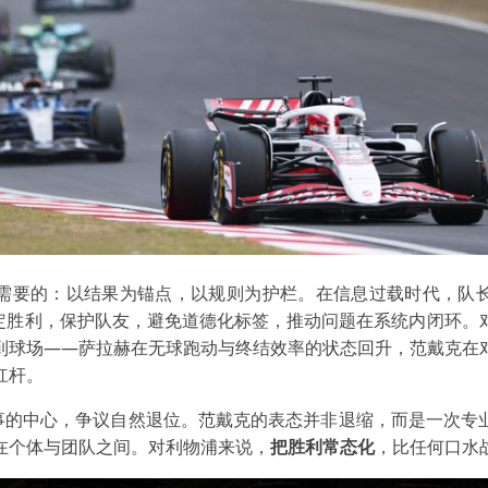
需要的：以结果为锚点，以规则为护栏。在信息过载时代，队
定胜利，保护队友，避免道德化标签，推动问题在系统内闭环。
到球场——萨拉赫在无球跑动与终结效率的状态回升，范戴克在
杠杆。
叙事的中心，争议自然退位。范戴克的表态并非退缩，而是一次专
在个体与团队之间。对利物浦来说，
把胜利常态化
，比任何口水