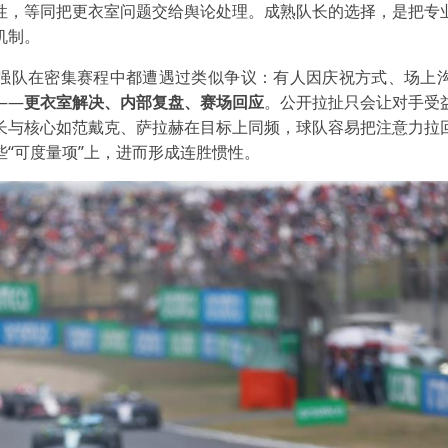
性，等同把更衣室问题交给舆论处理。成熟队长的选择，是把专
机制。
强队在密集赛程中都遭遇过类似争议：有人因庆祝方式、场上
——
更衣室解决、内部复盘、赛场回应
。公开拉扯只会让对手受
长与核心如范戴克、萨拉赫在目标上同频，球队容易把注意力拉
些“可度量项”上，进而形成连胜惯性。