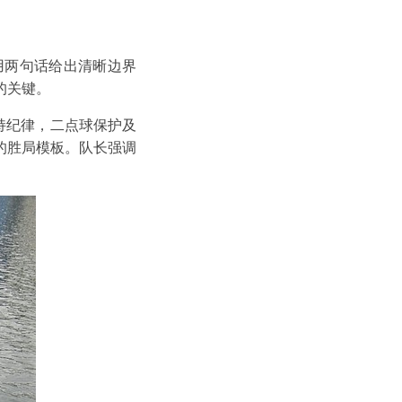
用两句话给出清晰边界
的关键。
持纪律，二点球保护及
的胜局模板。队长强调