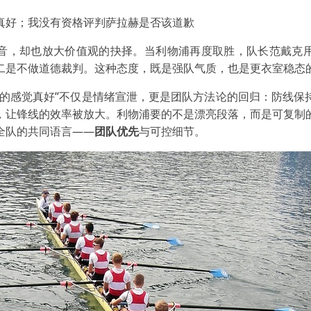
真好；我没有资格评判萨拉赫是否该道歉
音，却也放大价值观的抉择。当利物浦再度取胜，队长范戴克
二是不做道德裁判。这种态度，既是强队气质，也是更衣室稳态
球的感觉真好”不仅是情绪宣泄，更是团队方法论的回归：防线保
，让锋线的效率被放大。利物浦要的不是漂亮段落，而是可复制
全队的共同语言——
团队优先
与可控细节。