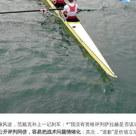
赫风波，范戴克补上一记刹车：*“我没有资格评判萨拉赫是否该道
公开评判同侪，容易把战术问题情绪化
；其次，“道歉”是价值