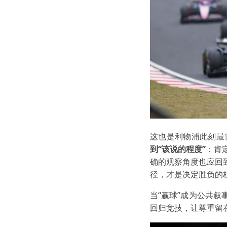
这也是利物浦此刻最
到“该说的程度”
：肯
确的观察角度也应回
径，才是决定胜负的
当“赢球”成为公共
回归竞技，让尊重留