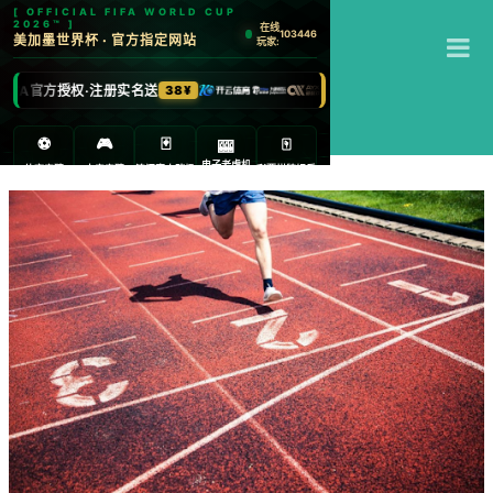
T
米乐
M