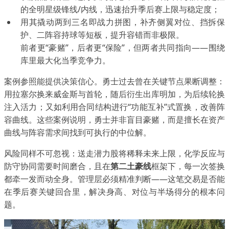
的全明星级锋线/内线，迅速抬升季后赛上限与稳定度；
用其撬动两到三名即战力拼图，补齐侧翼对位、挡拆保
护、二阵容持球等短板，提升容错而非极限。
前者更“豪赌”，后者更“保险”，但两者共同指向——围绕
库里最大化当季竞争力。
案例参照能提供决策信心。勇士过去曾在关键节点果断调整：
用拉塞尔换来威金斯与首轮，随后衍生出库明加，为后续轮换
注入活力；又如利用合同结构进行“功能互补”式置换，改善阵
容曲线。这些案例说明，勇士并非盲目豪赌，而是擅长在资产
曲线与阵容需求间找到可执行的中位解。
风险同样不可忽视：送走潜力股将稀释未来上限，化学反应与
防守协同需要时间磨合，且在
第二土豪线
框架下，每一次签换
都牵一发而动全身。管理层必须精准判断——这笔交易是否能
在季后赛关键回合里，解决身高、对位与半场得分的根本问
题。