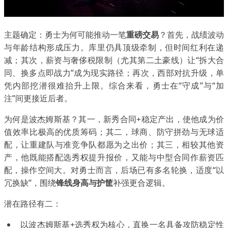
主题确定：勇士为何可能推动一笔
重磅交易
？首先，战绩波动
与年龄结构形成压力。库里仍具顶级牵制，但时间红利在递
减；其次，薪资与奢侈税限制（尤其第二土豪线）让“拆大合
同、换多点即战力”成为现实路径；再次，西部对抗升级，单
凭内部挖潜很难抬升上限。综合来看，勇士在“守成”与“加
注”间更接近后者。
为何是波杰姆斯基？其一，新秀合同+稳定产出，使他成为价
值效率比极高的优质筹码；其二，球商、防守拼劲与无球适
配，让重建队与准竞争队都愿为之出价；其三，相较其他资
产，他既能搭配选秀权提升报价，又能与中型合同作薪资匹
配，操作空间大。对勇士而言，后场已有多名轮换，适度“以
冗换缺”，围绕
锋线身高与护筐
补强更合逻辑。
潜在路径有二：
以波杰姆斯基+选秀权为核心，直换一名具备攻防稳定性