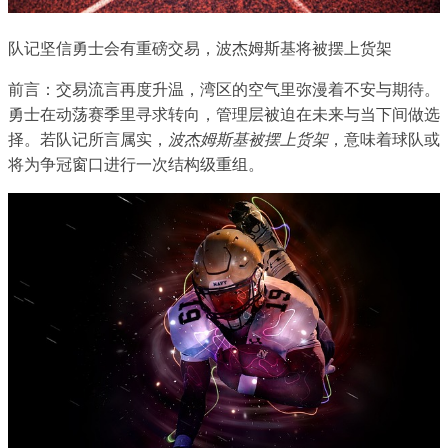
队记坚信勇士会有重磅交易，波杰姆斯基将被摆上货架
前言：交易流言再度升温，湾区的空气里弥漫着不安与期待。
勇士在动荡赛季里寻求转向，管理层被迫在未来与当下间做选
择。若队记所言属实，
波杰姆斯基被摆上货架
，意味着球队或
将为争冠窗口进行一次结构级重组。