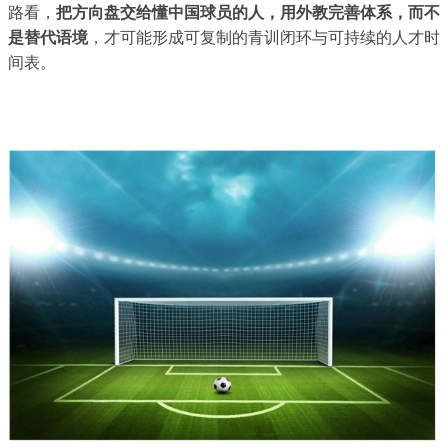
路看，
把方向盘交给懂中国球员的人，用外教完善体系，而不
是替代语境
，才可能形成可复制的青训闭环与可持续的人才时
间表。