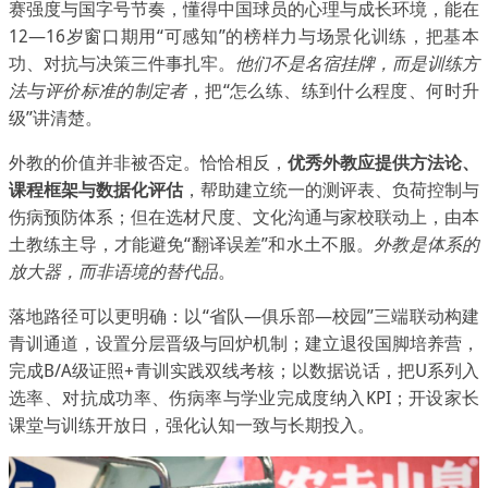
赛强度与国字号节奏，懂得中国球员的心理与成长环境，能在
12—16岁窗口期用“可感知”的榜样力与场景化训练，把基本
功、对抗与决策三件事扎牢。
他们不是名宿挂牌，而是训练方
法与评价标准的制定者
，把“怎么练、练到什么程度、何时升
级”讲清楚。
外教的价值并非被否定。恰恰相反，
优秀外教应提供方法论、
课程框架与数据化评估
，帮助建立统一的测评表、负荷控制与
伤病预防体系；但在选材尺度、文化沟通与家校联动上，由本
土教练主导，才能避免“翻译误差”和水土不服。
外教是体系的
放大器，而非语境的替代品
。
落地路径可以更明确：以“省队—俱乐部—校园”三端联动构建
青训通道，设置分层晋级与回炉机制；建立退役国脚培养营，
完成B/A级证照+青训实践双线考核；以数据说话，把U系列入
选率、对抗成功率、伤病率与学业完成度纳入KPI；开设家长
课堂与训练开放日，强化认知一致与长期投入。