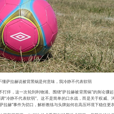
不懂萨拉赫说被背黑锅是何意味，我冷静不代表软弱
不打烊，这一次轮到利物浦。围绕“萨拉赫被背黑锅”的舆论骤起
强调“冷静不代表软弱”。这不是简单的口水战，而是关于权威、
—萨拉赫”事件为切口，解析教练与头牌如何在高压环境下稳住更