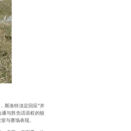
，斯洛特淡定回应“并
沟通与胜负话语权的较
衣室与赛场表现。