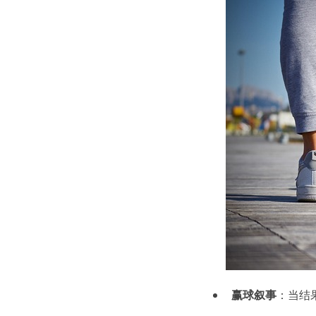
赢球叙事
：当结