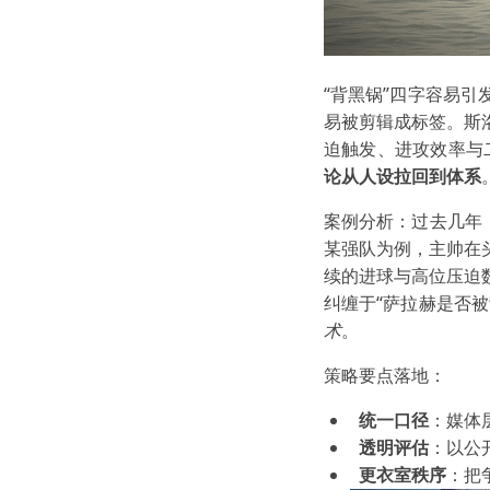
“背黑锅”四字容易
易被剪辑成标签。斯
迫触发、进攻效率与
论从人设拉回到体系
案例分析：过去几年
某强队为例，主帅在
续的进球与高位压迫
纠缠于“萨拉赫是否
术
。
策略要点落地：
统一口径
：媒体
透明评估
：以公
更衣室秩序
：把