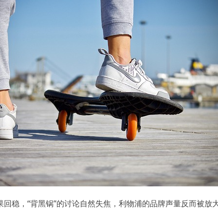
果回稳，“背黑锅”的讨论自然失焦，利物浦的品牌声量反而被放