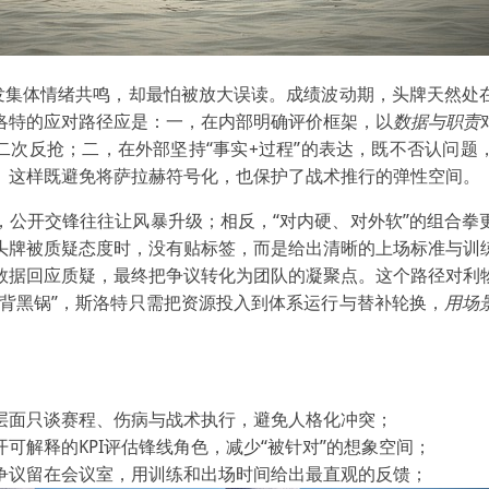
引发集体情绪共鸣，却最怕被放大误读。成绩波动期，头牌天然处
洛特的应对路径应是：一，在内部明确评价框架，以
数据与职责
二次反抢；二，在外部坚持“事实+过程”的表达，既不否认问题
。这样既避免将萨拉赫符号化，也保护了战术推行的弹性空间。
，公开交锋往往让风暴升级；相反，“对内硬、对外软”的组合拳
头牌被质疑态度时，没有贴标签，而是给出清晰的上场标准与训
数据回应质疑，最终把争议转化为团队的凝聚点。这个路径对利
被背黑锅”，斯洛特只需把资源投入到体系运行与替补轮换，
用场
层面只谈赛程、伤病与战术执行，避免人格化冲突；
开可解释的KPI评估锋线角色，减少“被针对”的想象空间；
争议留在会议室，用训练和出场时间给出最直观的反馈；