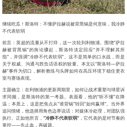
继续吃瓜！斯洛特：不懂萨拉赫说被背黑锅是何意味，我冷静
不代表软弱
前言：英超的流量从不打烊，这一次轮到利物浦。围绕“萨拉
赫被背黑锅”的舆论骤起，斯洛特淡定回应“并不理解其所
指”，并强调“冷静不代表软弱”。这不是简单的口水战，而是
关于权威、沟通与胜负话语权的较量。本文以“斯洛特—萨拉
赫”事件为切口，解析教练与头牌如何在高压环境下稳住更衣
室与赛场表现。
主题确立：在利物浦的更新周期里，如何让战术重塑与球星诉
求同频，是斯洛特的第一考题。表面看，他的“听不懂”在降
温；本质上，这是把焦点从“谁背锅”转回“如何赢球”。当外界
追问情绪，他选择用角色边界说话：对媒体冷处理，对团队强
执行。正如他所言，
“冷静不代表软弱”
，它代表的是对节奏的
掌控——先止血，再破题。