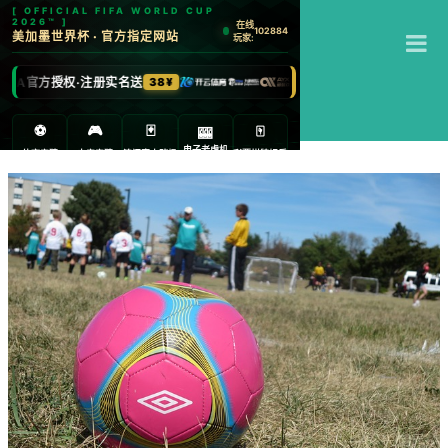
T
米乐
M