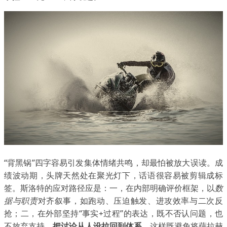
“背黑锅”四字容易引发集体情绪共鸣，却最怕被放大误读。成
绩波动期，头牌天然处在聚光灯下，话语很容易被剪辑成标
签。斯洛特的应对路径应是：一，在内部明确评价框架，以
数
据与职责
对齐叙事，如跑动、压迫触发、进攻效率与二次反
抢；二，在外部坚持“事实+过程”的表达，既不否认问题，也
不放弃支持，
把讨论从人设拉回到体系
。这样既避免将萨拉赫