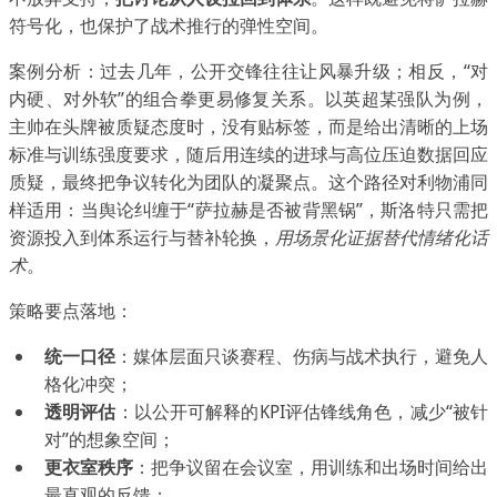
符号化，也保护了战术推行的弹性空间。
案例分析：过去几年，公开交锋往往让风暴升级；相反，“对
内硬、对外软”的组合拳更易修复关系。以英超某强队为例，
主帅在头牌被质疑态度时，没有贴标签，而是给出清晰的上场
标准与训练强度要求，随后用连续的进球与高位压迫数据回应
质疑，最终把争议转化为团队的凝聚点。这个路径对利物浦同
样适用：当舆论纠缠于“萨拉赫是否被背黑锅”，斯洛特只需把
资源投入到体系运行与替补轮换，
用场景化证据替代情绪化话
术
。
策略要点落地：
统一口径
：媒体层面只谈赛程、伤病与战术执行，避免人
格化冲突；
透明评估
：以公开可解释的KPI评估锋线角色，减少“被针
对”的想象空间；
更衣室秩序
：把争议留在会议室，用训练和出场时间给出
最直观的反馈；