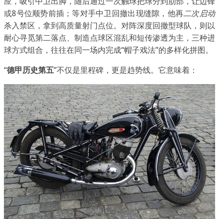
应，吸引中卫出脚，随后通过一次触球把球分到肋部，让边锋
或8号位顺势前插；等对手中卫回撤出现缝隙，他再
二次启动
杀入禁区，拿到高质量射门点位。对阵深度回撤型球队，则以
耐心寻觅第二落点、制造点球区混乱和短传渗透为主，三种进
球方式组合，往往在同一场内完成“帽子戏法”的多样化拼图。
“
德甲历史第五
”不仅是里程碑，更是趋势线。它意味着：