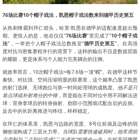
76场比赛10个帽子戏法，凯恩帽子戏法数来到德甲历史第五
从热刺锋霸到拜仁箭头，哈里·凯恩在德甲的适配速度超出预
期。更惊人的是，他在仅仅“
76场比赛
”里完成了“
10个帽子戏
法
”，一举把个人帽子戏法总数推至“
德甲历史第五
”。在高强
度对抗与密集赛程并行的背景下，这样的输出不仅是数据层面
的耀眼，更是体系与个人能力完美耦合的注脚。
就效率而言，10次帽子戏法≈每7.6场一顶“帽”。在德甲这样节
奏快、对抗强、空间压缩明显的联赛里，这个频率凸显了凯恩
的射门选择、无球跑位与第一时间处理球的成熟度。
他不是只
靠点球或补射堆分的中锋
，而是能在不同对位中用不同解法进
球：背身拿球后的转身抽射、肋部小范围墙式配合后的反插、
反击中的长距离推进与终结，样样稳定。
在拜仁的体系里，凯恩与边路的宽度、8号位前插及边锋的弱
侧收缩构成了三层火力带。
当球队需要快速破局时，他常用前
点牵制与二点到位完成“二次进攻”的致命一击
；当对手回撤摆