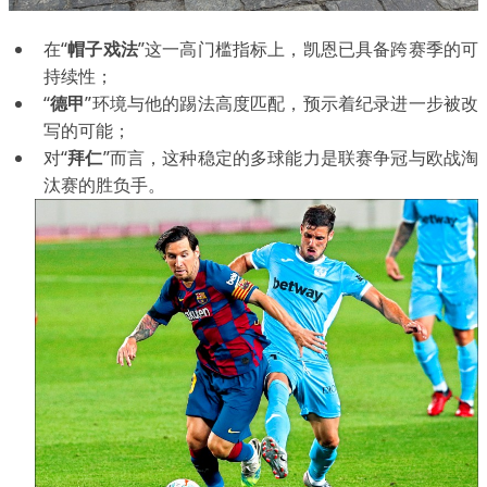
在“
帽子戏法
”这一高门槛指标上，凯恩已具备跨赛季的可
持续性；
“
德甲
”环境与他的踢法高度匹配，预示着纪录进一步被改
写的可能；
对“
拜仁
”而言，这种稳定的多球能力是联赛争冠与欧战淘
汰赛的胜负手。