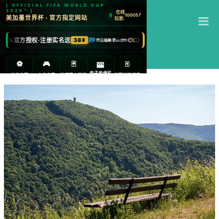
T
米乐
M