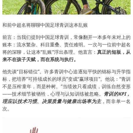
和前中超名将聊聊中国足球青训这本乱账
前言：当我们提到中国足球青训，常像翻开一本多年未对上的
账本：流水繁杂、科目重叠、责任难明。一次与一位前中超名
将的深聊，让这本“乱账”浮出条理。他直言：
真正的短板，从
来不在孩子天赋，而在系统与执行。
他先谈“目标错位”。许多青训中心追逐短平快的锦标与升学指
标，把培养“可持续成长的球员”变成“赢球项目”。他说：“青训
不是压榨童年，而是种树。”当绩效只看成绩，训练自然变形
——技术细节被牺牲，心理与认知训练被忽略。
青训的KPI，
理应以技术习惯、决策质量与健康出场率为主
，而非单一名
次。