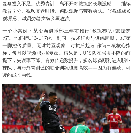
复盘投入不足。优秀青训，离不开对教练的长期激励——继续
教育学分、视频复盘时段、跨队观摩与带教梯队。
当教练成长
被看见，球员便能在细节里进步。
一个小案例：某沿海俱乐部三年前推行“教练梯队+数据护
照”。他们把U13-U17统一到同一技术词典与训练周期，以“第
一脚控传质量、无球前置观察、对抗后起速”作为三项核心指
标，每月以视频+数据复盘。结果是，U15队在强度不降的前
提下，失误率下降、有效传递数提升，多名球员顺利进入职业
梯队，与海外青训营的联合训练也更高效——因为有连续、可
读的成长曲线。