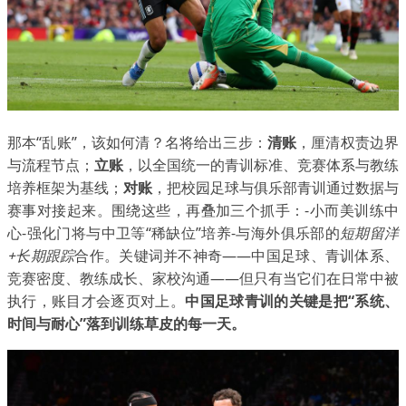
那本“乱账”，该如何清？名将给出三步：
清账
，厘清权责边界
与流程节点；
立账
，以全国统一的青训标准、竞赛体系与教练
培养框架为基线；
对账
，把校园足球与俱乐部青训通过数据与
赛事对接起来。围绕这些，再叠加三个抓手：-小而美训练中
心-强化门将与中卫等“稀缺位”培养-与海外俱乐部的
短期留洋
+长期跟踪
合作。关键词并不神奇——中国足球、青训体系、
竞赛密度、教练成长、家校沟通——但只有当它们在日常中被
执行，账目才会逐页对上。
中国足球青训的关键是把“系统、
时间与耐心”落到训练草皮的每一天。