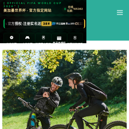
T
米乐
M