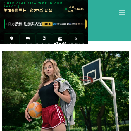
T
米乐
M