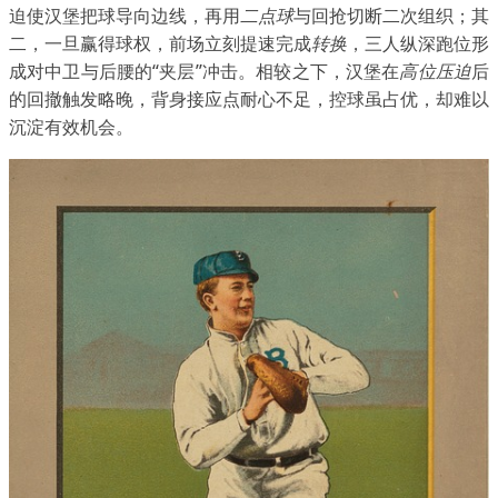
迫使汉堡把球导向边线，再用
二点球
与回抢切断二次组织；其
二，一旦赢得球权，前场立刻提速完成
转换
，三人纵深跑位形
成对中卫与后腰的“夹层”冲击。相较之下，汉堡在
高位压迫
后
的回撤触发略晚，背身接应点耐心不足，控球虽占优，却难以
沉淀有效机会。