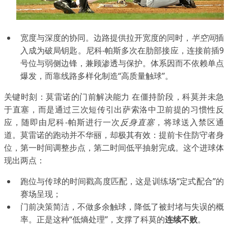
宽度与深度的协同。边路提供拉开宽度的同时，
半空间
插
入成为破局钥匙。尼科-帕斯多次在肋部接应，连接前插9
号位与弱侧边锋，兼顾渗透与保护。体系因而不依赖单点
爆发，而靠线路多样化制造“高质量触球”。
关键时刻：莫雷诺的门前解决能力 在僵持阶段，科莫并未急
于直塞，而是通过三次短传引出萨索洛中卫前提的习惯性反
应，随即由尼科-帕斯进行一次
反身直塞
，将球送入禁区通
道。莫雷诺的跑动并不华丽，却极其有效：提前卡住防守者身
位，第一时间调整步点，第二时间低平抽射完成。这个进球体
现出两点：
跑位与传球的时间戳高度匹配，这是训练场“定式配合”的
赛场呈现；
门前决策简洁，不做多余触球，降低了被封堵与失误的概
率。正是这种“低熵处理”，支撑了科莫的
连续不败
。