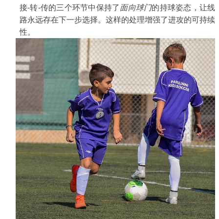
接-转-传的三个环节中保持了
面向球门
的持球姿态，让线
路永远存在下一步选择。这样的处理增强了进攻的可持续
性。