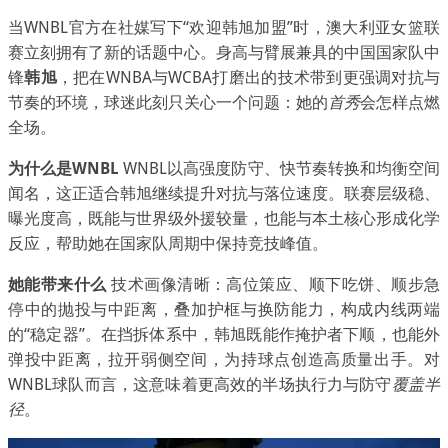
当WNBL官方在社媒写下“欢迎韩旭加盟”时，澳大利亚女篮联
赛立刻拥有了新的话题中心。身高与臂展兼具的中国国家队中
锋
韩旭
，把在WNBA与WCBA打磨出的技术带到更强调对抗与
节奏的环境，球迷此刻只关心一个问题：她的
首秀
会怎样点燃
全场。
为什么是WNBL
WNBL以高强度防守、快节奏转换和均衡空间
闻名，这正适合韩旭继续提升对抗与落位速度。联赛层级稳、
曝光度高，既能与世界级外援较量，也能与本土核心形成化学
反应，帮助她在国家队周期中保持竞技峰值。
她能带来什么
技术画像清晰：高位策应、顺下吃饼、顺步急
停中的抛投与中距离，叠加护框与换防能力，构成内线两端
的“稳定器”。在挡拆体系中，韩旭既能作掩护者下顺，也能外
弹投中距离，拉开弱侧空间，为持球点创造高质量出手。对
WNBL球队而言，这意味着更高效的半场执行力与防守
覆盖半
径
。