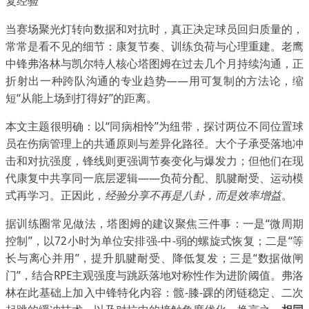
复经验
当赛场聚光灯转向数据和对抗时，真正决定球员回归质量的，
常常是看不见的细节：康复节奏、训练负荷与心理重建。老鹰
中锋弗洛林与凯尔特人核心塔图姆在过去几个月持续沟通，正
折射出一种跨队沟通的专业趋势——用可复制的方法论，缩
短“从能上场到打得好”的距离。
本文主题很明确：以“同病相怜”为纽带，探讨两位不同位置球
员在伤病管理上的共通原则与差异化路径。大个子承受落地冲
击和对抗强度，锋线则更强调节奏变化与爆发力；但他们在现
代康复中共享同一底层逻辑——负荷分配、肌腱耐受、运动模
式再学习。正因此，
经验分享不再是八卦，而是效率增益
。
据训练圈常见做法，塔图姆的建议聚焦三件事：一是“微周期
控制”，以72小时为单位安排强-中-弱的螺旋式恢复；二是“等
长与离心并用”，提升肌腱耐受、降低复发；三是“数据做闸
门”，结合RPE主观强度与跳跃落地对称性作为进阶阈值。弗洛
林在此基础上加入中锋特化内容：髋-膝-踝的闭链稳定、二次