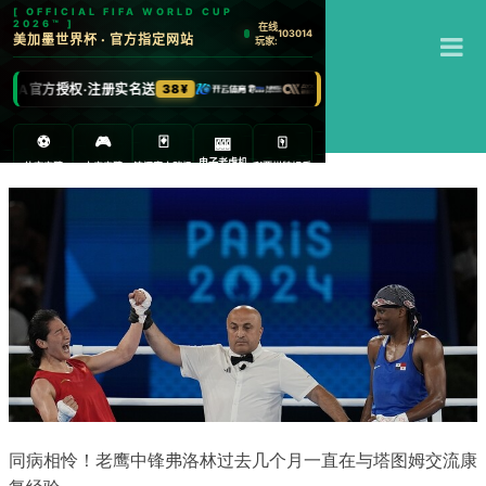
T
米乐
M
同病相怜！老鹰中锋弗洛林过去几个月一直在与塔图姆交流康