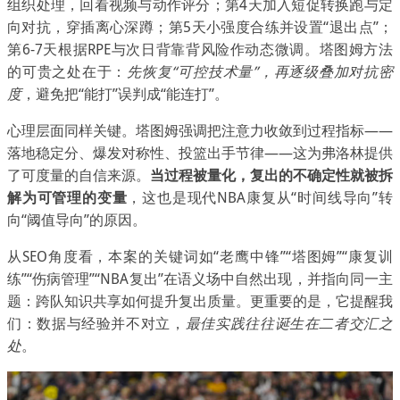
组织处理，回看视频与动作评分；第4天加入短促转换跑与定
向对抗，穿插离心深蹲；第5天小强度合练并设置“退出点”；
第6-7天根据RPE与次日背靠背风险作动态微调。塔图姆方法
的可贵之处在于：
先恢复“可控技术量”，再逐级叠加对抗密
度
，避免把“能打”误判成“能连打”。
心理层面同样关键。塔图姆强调把注意力收敛到过程指标——
落地稳定分、爆发对称性、投篮出手节律——这为弗洛林提供
了可度量的自信来源。
当过程被量化，复出的不确定性就被拆
解为可管理的变量
，这也是现代NBA康复从“时间线导向”转
向“阈值导向”的原因。
从SEO角度看，本案的关键词如“老鹰中锋”“塔图姆”“康复训
练”“伤病管理”“NBA复出”在语义场中自然出现，并指向同一主
题：跨队知识共享如何提升复出质量。更重要的是，它提醒我
们：数据与经验并不对立，
最佳实践往往诞生在二者交汇之
处
。