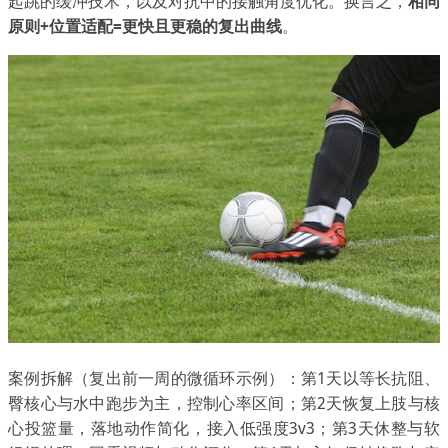
起跳的缓冲技术，以及对抗中的接触角度优化。换言之，
相同
原则+位置适配=更快且更稳的复出曲线
。
案例拆解（复出前一周的微循环示例）：第1天以等长抗阻、
臀核心与水中跑步为主，控制心率区间；第2天恢复上肢与核
心投篮量，落地动作简化，接入低强度3v3；第3天休整与软