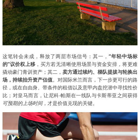
这笔转会未成，释放了两层市场信号：其一，
“年轻中场标
的”议价权上移
，买方若无清晰使用场景与资金安排，将更难
撬动豪门青训资产；其二，
卖方通过续约、梯队提拔与轮换出
场，持续抬升资产估值
。对国际米兰而言，下一步更可行的路
径，或在自由身、带条件的租借以及意甲内盘挖潜中寻找性价
比；对皇马而言，让尼科-帕斯在一线队与卡斯蒂亚之间获得
可预期的上场时间
，才是价值兑现的关键。