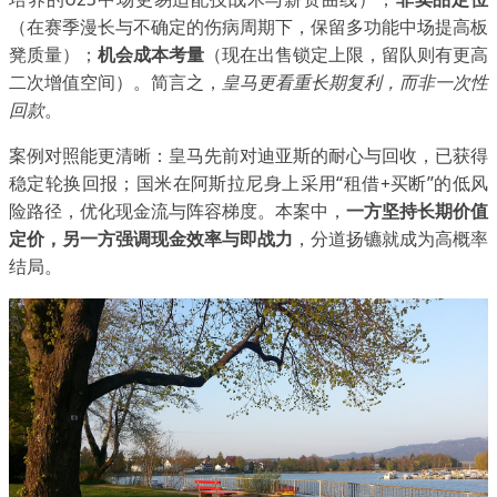
（在赛季漫长与不确定的伤病周期下，保留多功能中场提高板
凳质量）；
机会成本考量
（现在出售锁定上限，留队则有更高
二次增值空间）。简言之，
皇马更看重长期复利，而非一次性
回款
。
案例对照能更清晰：皇马先前对迪亚斯的耐心与回收，已获得
稳定轮换回报；国米在阿斯拉尼身上采用“租借+买断”的低风
险路径，优化现金流与阵容梯度。本案中，
一方坚持长期价值
定价，另一方强调现金效率与即战力
，分道扬镳就成为高概率
结局。