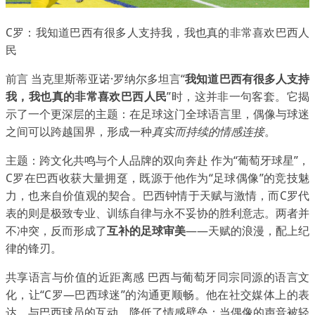
C罗：我知道巴西有很多人支持我，我也真的非常喜欢巴西人
民
前言 当克里斯蒂亚诺·罗纳尔多坦言“
我知道巴西有很多人支持
我，我也真的非常喜欢巴西人民
”时，这并非一句客套。它揭
示了一个更深层的主题：在足球这门全球语言里，偶像与球迷
之间可以跨越国界，形成一种
真实而持续的情感连接
。
主题：跨文化共鸣与个人品牌的双向奔赴 作为“葡萄牙球星”，
C罗在巴西收获大量拥趸，既源于他作为“足球偶像”的竞技魅
力，也来自价值观的契合。巴西钟情于天赋与激情，而C罗代
表的则是极致专业、训练自律与永不妥协的胜利意志。两者并
不冲突，反而形成了
互补的足球审美
——天赋的浪漫，配上纪
律的锋刃。
共享语言与价值的近距离感 巴西与葡萄牙同宗同源的语言文
化，让“C罗—巴西球迷”的沟通更顺畅。他在社交媒体上的表
达、与巴西球员的互动，降低了情感壁垒；当偶像的声音被轻