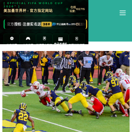
T
米乐
M