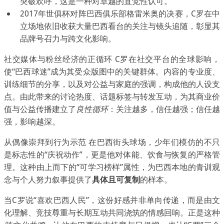
突破欢呼，这是一种对卓越的直觉性认可。
2017年世俱杯对阵巴西俱乐部格雷米奥的决赛，C罗在中
立场地依旧收获大量巴西看台的关注与镜头追随，彰显其
品牌号召力与跨文化影响。
社交媒体与粉丝经济的正循环 C罗在社交平台的全球影响，
使“巴西球迷”成为其受众版图中的关键群体。内容的专业度、
训练细节的分享，以及对公益与家庭的强调，构成他的人设支
点。由此带来的讨论热度、话题标签与转发互动，为其商业价
值与公益传播建立了
良性循环
：关注越多，信任越强；信任越
强，影响越深。
从偶像崇拜到行为示范 在巴西街头球场，少年们模仿的不只
是标志性的“庆祝动作”，更是他对体能、饮食与恢复的严格管
理。这种由上而下的“可学习榜样”属性，为巴西本地的青训观
念与个人努力叙事提供了
具体且可复制
的样本。
当C罗说“喜欢巴西人民”，这份好感并非单向传递，而是由文
化理解、竞技尊重与长期互动共同浇筑的情感回响。正是这种