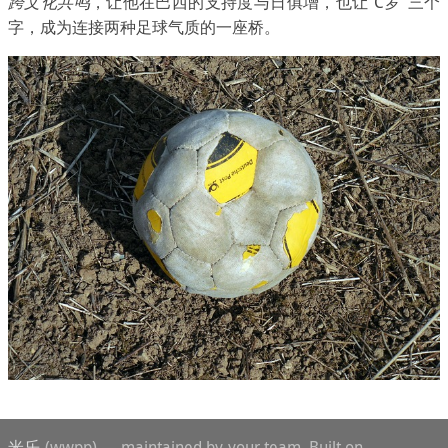
跨文化共鸣
，让他在巴西的支持度与日俱增，也让“C罗”三个
字，成为连接两种足球气质的一座桥。
米乐
(wwpp) — maintained by your team. Built on