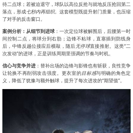
待二点球；若被迫退守，球队以高位反抢与就地反压抢回第二
落点，形成
七秒内再组织
。这套模型既提升射门质量，也压缩
了对手的反击窗口。
案例分析：从细节到进球
：一次定位球被解围后，后腰第一时
间控制二点，将球分到右肋；边锋不粘球，直塞插到防线身
后，中锋反越位接应后横敲，随后
无停球
直接推射。这类“二
次发动”的进球，正是训练周期里强调的节奏与时机。
信心与竞争并进
：替补出场的边锋与影锋也有斩获，良性竞争
让轮换不再削弱攻击强度。更衣室的
目标感
与明确的角色定
义，降低了犹豫与额外触球，提升了每次进攻的“期望值”。