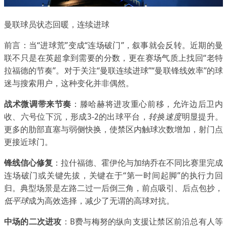
曼联球员状态回暖，连续进球
前言：当“进球荒”变成“连场破门”，叙事就会反转。近期的曼
联不只是在英超拿到需要的分数，更在赛场气质上找回“老特
拉福德的节奏”。对于关注“曼联连续进球”“曼联锋线效率”的球
迷与搜索用户，这种变化并非偶然。
战术微调带来节奏
：滕哈赫将进攻重心前移，允许边后卫内
收、六号位下沉，形成3-2的出球平台，
转换速度
明显提升。
更多的肋部直塞与弱侧快换，使禁区内触球次数增加，射门点
更接近球门。
锋线信心修复
：拉什福德、霍伊伦与加纳乔在不同比赛里完成
连场破门或关键先拔，关键在于“第一时间起脚”的执行力回
归。典型场景是左路二过一后倒三角，前点吸引、后点包抄，
低平球
成为高效选择，减少了无谓的高球对抗。
中场的二次进攻
：B费与梅努的纵向支援让禁区前沿总有人等