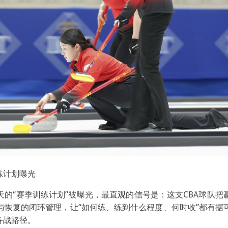
练计划曝光
天的“赛季训练计划”被曝光，最直观的信号是：这支CBA球队把
与恢复的闭环管理，让“如何练、练到什么程度、何时收”都有据
备战路径。