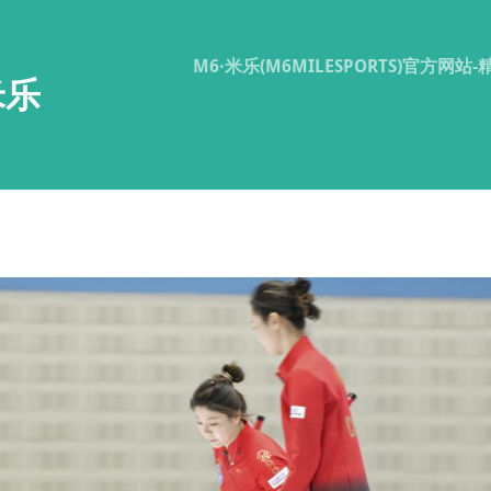
M6·米乐(M6MILESPORTS)官方网站
米乐