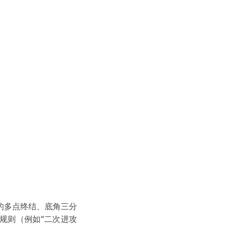
的多点终结、底角三分
规则（例如“二次进攻