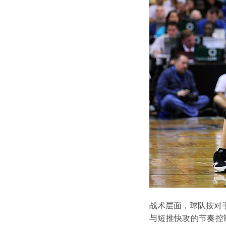
战术层面，球队按对
与短推快攻的节奏控