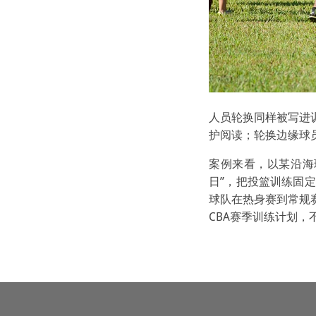
人员轮换同样被写进
护阅读；轮换边缘球
案例来看，以某沿海
日”，把投篮训练固定
球队在热身赛到常规
CBA赛季训练计划