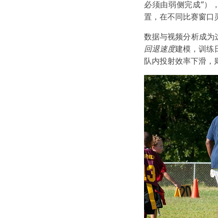
必须由弱侧完成”）
置，在不同比赛窗口
数据与视频分析成为
回退速度
建模，训练
队内投射效率下滑，