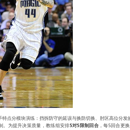
手特点分模块演练：挡拆防守的延误与换防切换、肘区高位分发
制。为提升决策质量，教练组安排
5对5限制回合
，每5回合更换