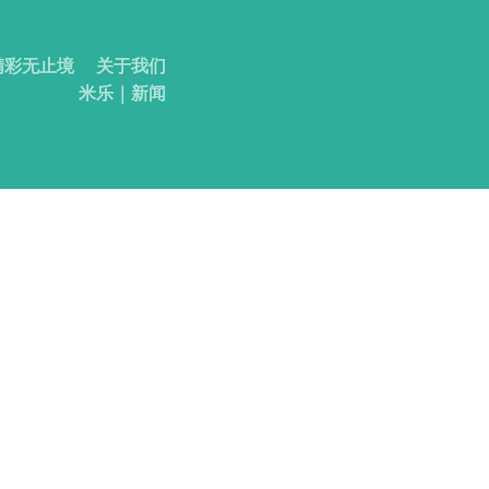
-精彩无止境
关于我们
米乐｜新闻