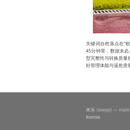
关键词自然落点在“欧冠
45分钟里，数据未
型完整性与转换质量
好管理体能与逼抢质
米乐
(wwpp) — mainta
license
.