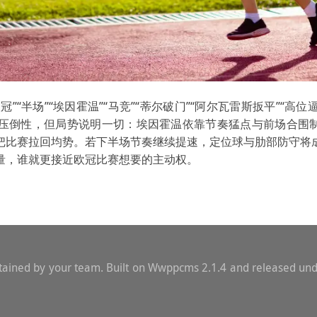
”“半场”“埃因霍温”“马竞”“蒂尔破门”“阿尔瓦雷斯扳平”“高位
必压倒性，但局势说明一切：埃因霍温依靠节奏猛点与前场合围
把比赛拉回均势。若下半场节奏继续提速，定位球与肋部防守将
量，谁就更接近欧冠比赛想要的主动权。
ined by your team. Built on Wwppcms 2.1.4 and released un